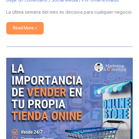
La última semana del mes es decisiva para cualquier negocio.
Read More »
La
importancia
de
vender
en
tu
propia
tienda
online:
cómo
generar
ventas
24/7
y
ganar
confianza