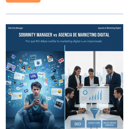
Sobrinity
Manager:
por
qué
NO
debes
confiar
tu
marketing
digital
a
un
improvisado