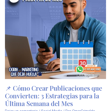
3
Estrategias
para
la
Última
Semana
del
Mes
📌 Cómo Crear Publicaciones que
Convierten: 3 Estrategias para la
Última Semana del Mes
Dejar un comentario
/
Social Media
/ Por
OmarGrimaldo