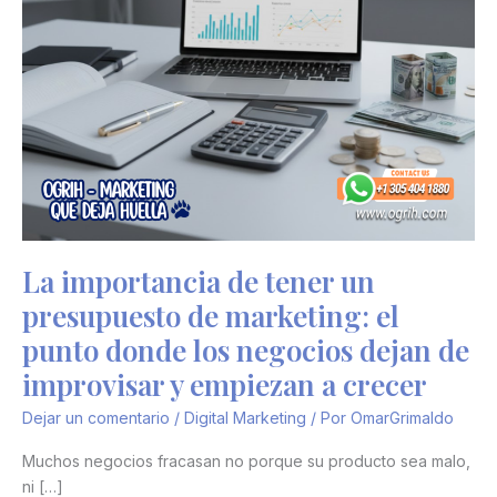
de
improvisar
y
empiezan
a
crecer
La importancia de tener un
presupuesto de marketing: el
punto donde los negocios dejan de
improvisar y empiezan a crecer
Dejar un comentario
/
Digital Marketing
/ Por
OmarGrimaldo
Muchos negocios fracasan no porque su producto sea malo,
ni […]