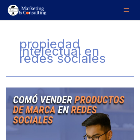
Ir
al
contenido
propiedad
intelectual en
redes sociales
Cómo
vender
productos
de
marca
en
redes
sociales
sin
arriesgar
tu
página